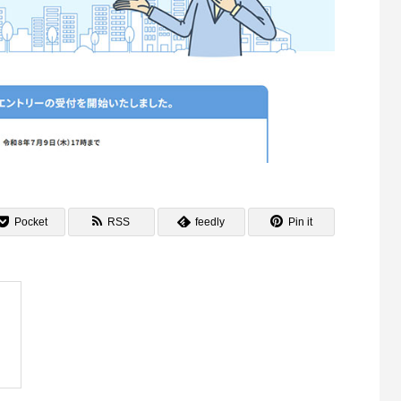
Pocket
RSS
feedly
Pin it